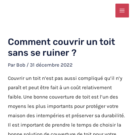
Aller
Navigation
MAI
au
des
ME
contenu
articles
Comment couvrir un toit
sans se ruiner ?
Par
Bob
/
31 décembre 2022
Couvrir un toit n’est pas aussi compliqué qu’il n’y
paraît et peut être fait à un coût relativement
faible. Une bonne couverture de toit est l’un des
moyens les plus importants pour protéger votre
maison des intempéries et préserver sa durabilité.
Il est important de prendre le temps de choisir la
bonne solution de couverture de toit pour votre