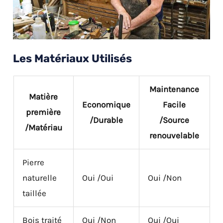
Les Matériaux Utilisés
Maintenance
Matière
Economique
Facile
première
/Durable
/Source
/Matériau
renouvelable
Pierre
naturelle
Oui /Oui
Oui /Non
taillée
Bois traité
Oui /Non
Oui /Oui